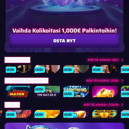
Vaihda Kolikoitasi 1,000€ Palkintoihin!
OSTA NYT
BLACKJACK
NÄYTÄ KAIKKI (85)
UUSI
Gold Saloon Blackjack
UUSI
Luxe Blackjack 2
UUSI
VIP Blackjack 1
UUSI
Gravity Blackjack
UUS
KUUMAT JACKPOTIT
NÄYTÄ KAIKKI (232)
UUSI
777 Hot Reels: Supercharged
Amaterasu's Treasures x1000
Fruit Lightning 3x5
Piggy Party XL
Huff
UUSI
UUS
170 647,53 €
SLOTIT
NÄYTÄ KAIKKI (7259)
n
UUSI
3 Gods Of Goalympus
UUSI
Hot Fortune Hold and Win
UUSI
Star Boost: Hold and Win
3 Pyramids of Gold: Hold & Win
UUS
Le 