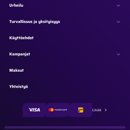
Jääkiekko
Urheilu
Pöytätennis
Käsipallo
Lentopallo
Turvallisuus ja yksityisyys
Sulkapallo
Golf
Koripallo
Kriketti
Käyttöehdot
Tikat
RobyCasinolla vedonlyöntion helppoa ja hauskaa. Näet, mitkä
tapahtumat ovat meneillään ja mitkä ovat seuraaviuksi vuorossa.
Kampanjat
Kun klikkaat tapahtumaa, näet kuinka joukkueet menestyvät ja
mitkä ovat niiden kertoimet. RobyCasino on ylpeä voidessaan
esitellä asiakkailleen kenties markkinoitten parhaat
vedonlyöntikertoimet. Kun talletat aitoa rahaa, pääset nauttimaan
Maksut
vedonlyönnistä mistä vain maailmankolkalta käsin! Voit joko pelata
saldollasi tai lunastaa kampanjasivun tarjouksen. Bonuksia,
cashbackejä ja ilmaisvetoja on aina tarjolla! Kyseiset tarjoukset
suojaavat vetosi mahdollisimman hyvin ja sallivat sinun nauttia
Yhteistyö
otteluista ollen varma, että vaikkei vetosi olisikaan voittoisa, voit
silti saada osan siitä takaisin.
Pelaa kasinopelien valioita
Lisää
RobyCasinon nettikasinopelien valikoima on niin laaja ja sitä
päivitetään niin usein, että on mahdotonta kertoa tarkkaa
numeroa. Kun pelaat luonamme, ulottuvillasi ovat seuraavat:
Suosituiksi muodostuneet klassiset nettikasinopelit.