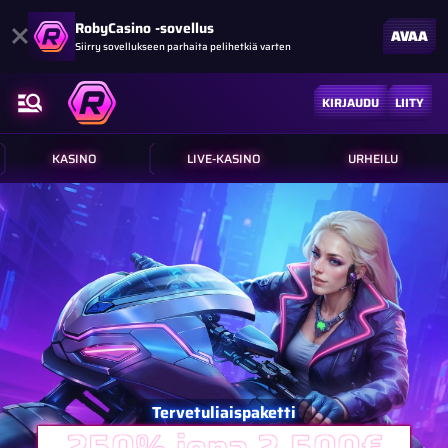
RobyCasino -sovellus
AVAA
Siirry sovellukseen parhaita pelihetkiä varten
KIRJAUDU
LIITY
KASINO
LIVE-KASINO
URHEILU
Tervetuliaispaketti
250% jopa 2,500€