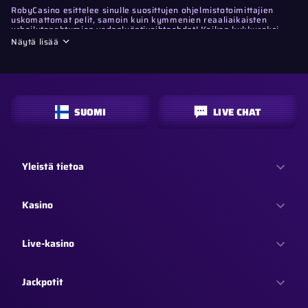
RobyCasino esittelee sinulle suosittujen ohjelmistotoimittajien
uskomattomat pelit, samoin kuin kymmenien reaaliaikaisten
urheilutapahtumien vedonlyöntivaihtoehdot! Kaiken kukkuraksi
hemmottelemme uusia pelaajia ällistyttävillä tervetuliaisbonuksilla!
Näytä lisää
Voit valita nettikasinopeleihin nautintoa tuovan kasinobonuksen ja
urheilukisojen ja -turnausten urheilubonuksen välillä. Jos kaipaat
elämääsi haastetta, liity mukaan turnauksiimme! Lukemattomat
palkinnot odottavat ja kun huomioit kuinka valtavia
palkintopottimme ovat, onni saattaa hyvinkin potkaista ja
kasvattaa saldoasi silmänräpäyksessä. VIP-ohjelmaamme
pääseviä uskollisia pelaajia hemmotellaan lisäherkuilla, ja VIP-
SUOMI
LIVE CHAT
statuksen tuomien etujen ansiosta he tuntevat itsensä julkkiksiksi.
Jatka lukemista niin saat selville RobyCasino-tilin luomisen ja
tuhansien nettikasinopelien pelaamisen ja/tai urheilun
vedonlyönnin tuomista eduista!
Yleistä tietoa
Nauti liveurheilun vedonlyönnistä verkossa
Me RobyCasinolla tarjoamme käyttäjillemme satoja online-
vedonlyönnin tilaisuuksia yhdellä alan parhaista alustoista.
Kasino
Palvelemme 24/7, joten voit kannustaa suosikkijoukkuettasi tai
pysyä ajan tasalla tuoreimmista urheilun uutisista kellon ympäri.
Olemme aina askeleen edellä ja varmistamme, että voimme tarjota
sinulle tulevat ottelut ja pitää sinut ajan tasalla niiden
Live-kasino
tapahtumista. Löydät luotamme kaikki urheilutapahtumat, kunhan
seuraat urheiluosiotamme. Silloin yhdenkään kilpailun veto ei jää
lyömättä, jollet niin halua. Urheilulajeihin lukeutuvat muiden
muassa seuraavat:
Jackpotit
Jalkapallo
Tennis