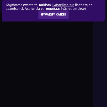
Käytämme evästeitä, tarkista
Evästeilmoitus
lisätietojen
saamiseksi. Asetuksia voi muuttaa:
Evästeasetukset
HYVÄKSY KAIKKI