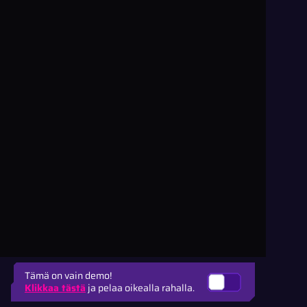
Tämä on vain demo!
Klikkaa tästä
ja pelaa oikealla rahalla.