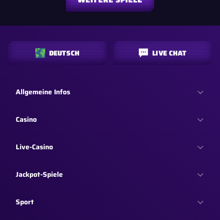
NEU
NEU
Volcano Power - Hold & Hit 3x3
Coin Craze: Power Up!
Gorgon's Luck
Book Of Faith
DEUTSCH
LIVE CHAT
Allgemeine Infos
Casino
Live-Casino
Jackpot-Spiele
Sport