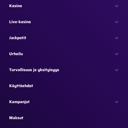
Kasino
Live-kasino
Jackpotit
Urheilu
Turvallisuus ja yksityisyys
Käyttöehdot
Kampanjat
Maksut