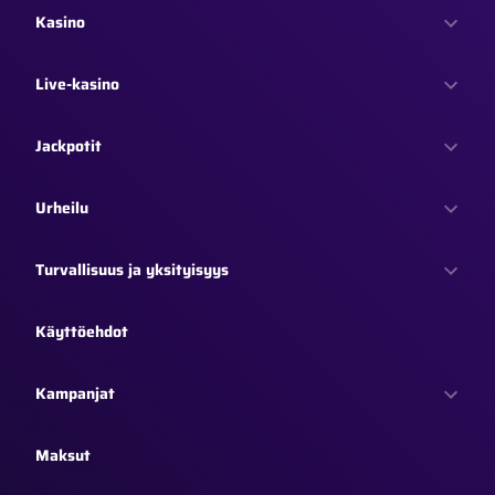
Kasino
Live-kasino
Jackpotit
Urheilu
Turvallisuus ja yksityisyys
Käyttöehdot
Kampanjat
Maksut