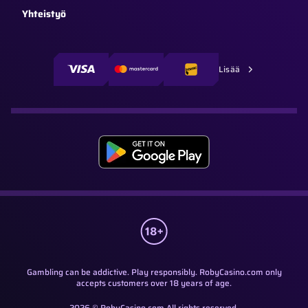
Yhteistyö
Lisää
Gambling can be addictive. Play responsibly. RobyCasino.com only
accepts customers over 18 years of age.
2026 © RobyCasino.com All rights reserved.