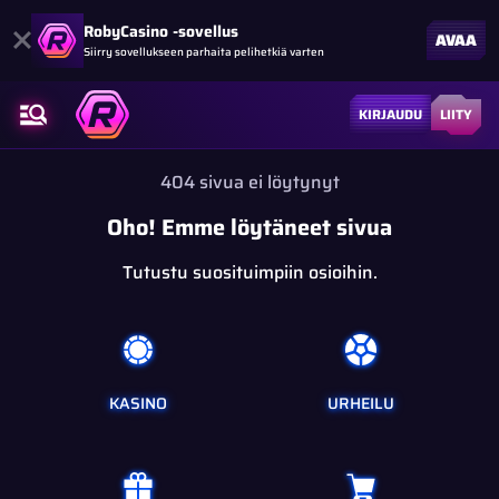
RobyCasino -sovellus
AVAA
Siirry sovellukseen parhaita pelihetkiä varten
KIRJAUDU
LIITY
404 sivua ei löytynyt
Oho! Emme löytäneet sivua
Tutustu suosituimpiin osioihin.
KASINO
URHEILU