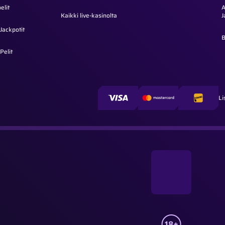
elit
A
Kaikki live-kasinolta
J
Jackpotit
B
Pelit
Li