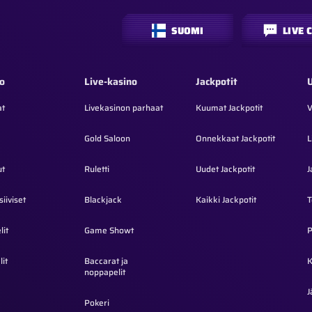
SUOMI
LIVE 
o
Live-kasino
Jackpotit
U
at
Livekasinon parhaat
Kuumat Jackpotit
V
Gold Saloon
Onnekkaat Jackpotit
L
ut
Ruletti
Uudet Jackpotit
J
iiviset
Blackjack
Kaikki Jackpotit
T
lit
Game Showt
P
it
Baccarat ja
K
noppapelit
J
Pokeri