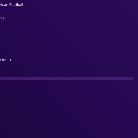
ican Football
ball
ehr