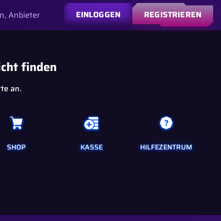
EINLOGGEN
REGISTRIEREN
n, Anbieter
icht finden
te an.
SHOP
KASSE
HILFEZENTRUM