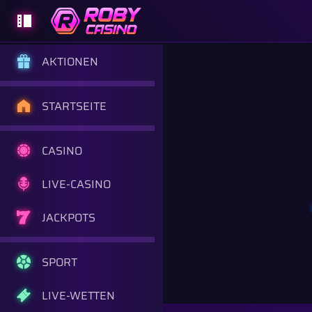
AKTIONEN
STARTSEITE
CASINO
LIVE-CASINO
JACKPOTS
SPORT
LIVE-WETTEN