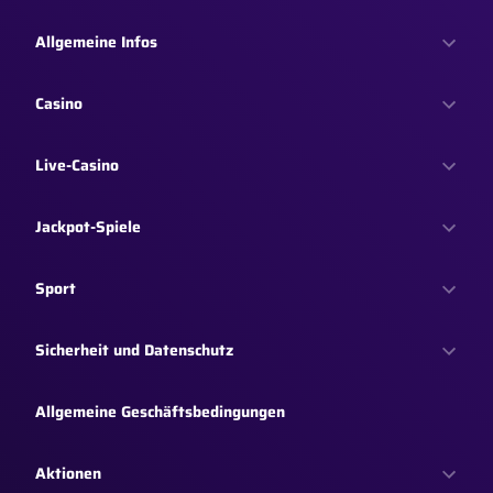
Allgemeine Infos
Casino
Live-Casino
Jackpot-Spiele
Sport
Sicherheit und Datenschutz
Allgemeine Geschäftsbedingungen
Aktionen