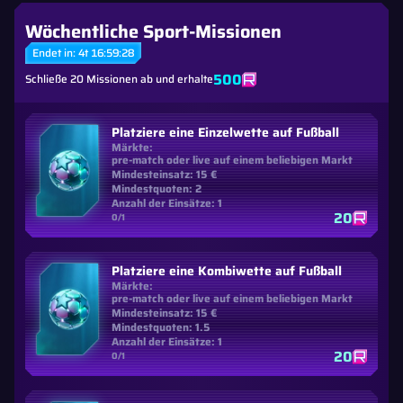
Wöchentliche Sport-Missionen
Endet in:
4t 16:59:28
500
Schließe 20 Missionen ab und erhalte
Platziere eine Einzelwette auf Fußball
Märkte:
pre-match oder live auf einem beliebigen Markt
Mindesteinsatz: 15 €
Mindestquoten: 2
Anzahl der Einsätze: 1
20
0/1
Platziere eine Kombiwette auf Fußball
Märkte:
pre-match oder live auf einem beliebigen Markt
Mindesteinsatz: 15 €
Mindestquoten: 1.5
Anzahl der Einsätze: 1
20
0/1