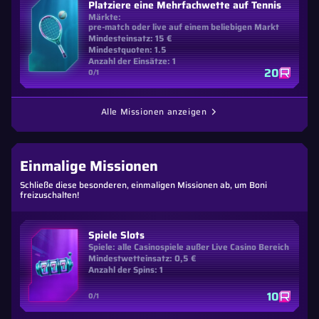
Platziere eine Mehrfachwette auf Tennis
Märkte:
pre-match oder live auf einem beliebigen Markt
Mindesteinsatz: 15 €
Mindestquoten: 1.5
Anzahl der Einsätze: 1
20
0/1
Alle Missionen anzeigen
Einmalige Missionen
Schließe diese besonderen, einmaligen Missionen ab, um Boni
freizuschalten!
Spiele Slots
Spiele: alle Casinospiele außer Live Casino Bereich
Mindestwetteinsatz: 0,5 €
Anzahl der Spins: 1
10
0/1