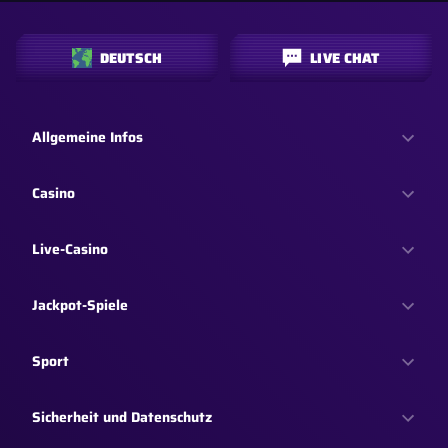
DEUTSCH
LIVE CHAT
Allgemeine Infos
Casino
Live-Casino
Jackpot-Spiele
Sport
Sicherheit und Datenschutz