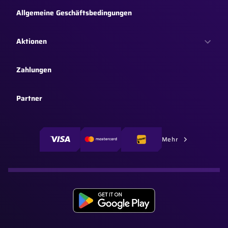
Allgemeine Geschäftsbedingungen
Aktionen
Zahlungen
Partner
Mehr