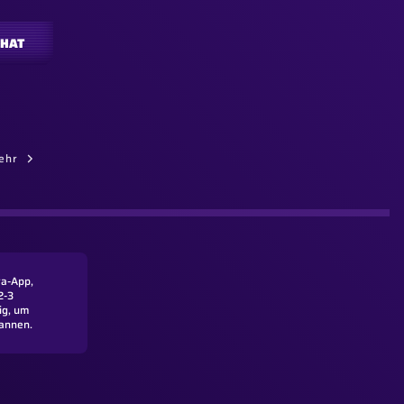
CHAT
ehr
a-App,
2-3
ig, um
annen.