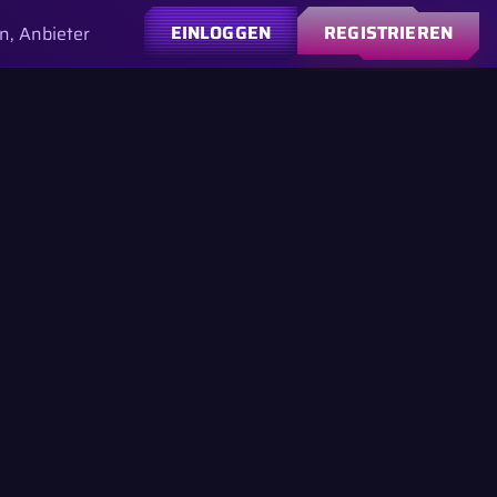
EINLOGGEN
REGISTRIEREN
n, Anbieter