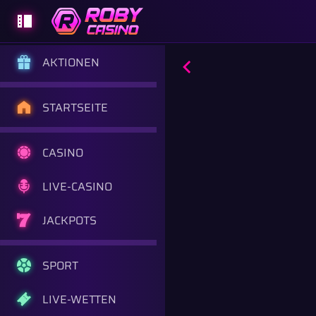
AKTIONEN
STARTSEITE
CASINO
LIVE-CASINO
JACKPOTS
SPORT
LIVE-WETTEN