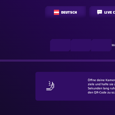
DEUTSCH
LIVE 
M
Öffne deine Kamer
🤳
ziele und halte sie 
Sekunden lang ruh
den QR-Code zu sc