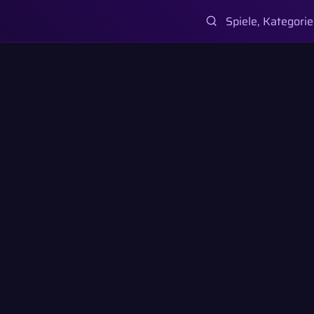
Spiele, Kategorie