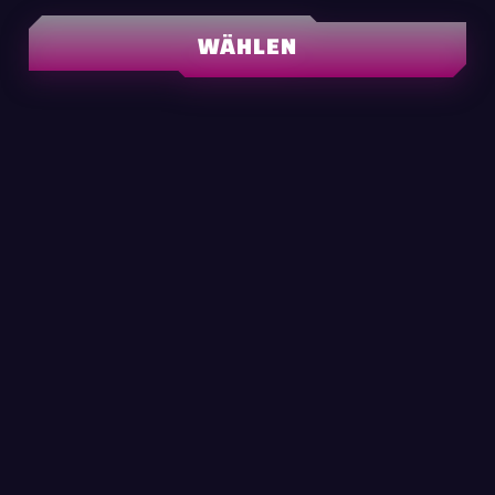
WÄHLEN