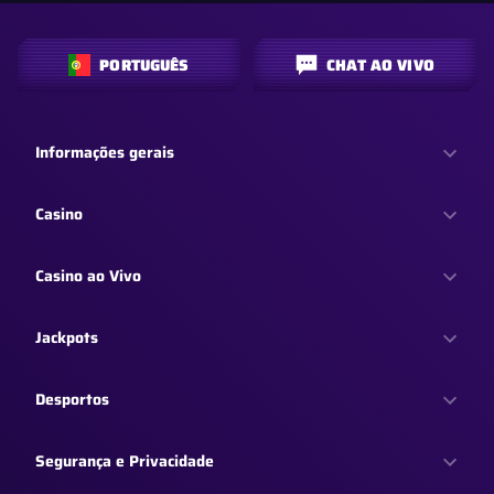
PORTUGUÊS
CHAT AO VIVO
Informações gerais
Casino
Casino ao Vivo
Jackpots
Desportos
Segurança e Privacidade