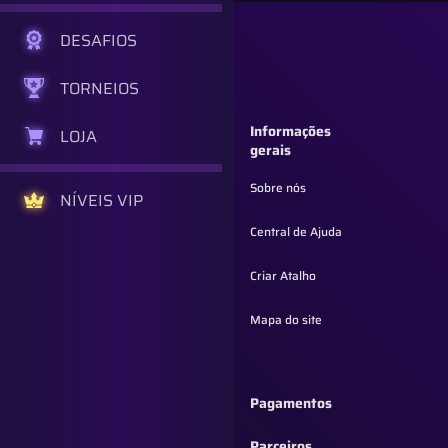
DESAFIOS
TORNEIOS
Informações
LOJA
gerais
Sobre nós
NÍVEIS VIP
Central de Ajuda
Criar Atalho
Mapa do site
Pagamentos
Parceiros