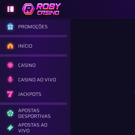
PROMOÇÕES
INÍCIO
CASINO
CASINO AO VIVO
JACKPOTS
APOSTAS
DESPORTIVAS
APOSTAS AO
VIVO