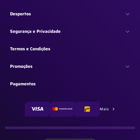
Desportos
Segurança e Privacidade
Termos e Condições
Promoções
Pagamentos
Mais