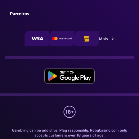
Parceiros
Mais
Gambling can be addictive. Play responsibly. RobyCasino.com only
accepts customers over 18 years of age.