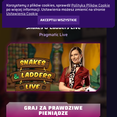
Korzystamy z plików cookies, sprawdź
Polityka Plików Cookie
po więcej informacji. Ustawienia możesz zmienić na stronie
Ustawienia Cookie
AKCEPTUJ WSZYSTKIE
Snakes & Ladders Live
Pragmatic Live
GRAJ ZA PRAWDZIWE
PIENIĄDZE