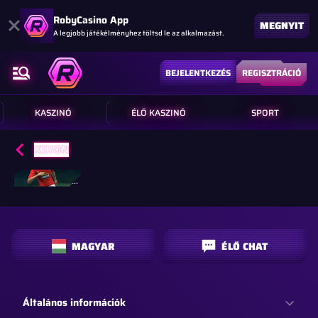
RobyCasino App
MEGNYIT
A legjobb játékélményhez töltsd le az alkalmazást.
BEJELENTKEZÉS
REGISZTRÁCIÓ
KASZINÓ
ÉLŐ KASZINÓ
SPORT
KIRON
Kiron virtual sports
MAGYAR
ÉLŐ CHAT
Általános információk