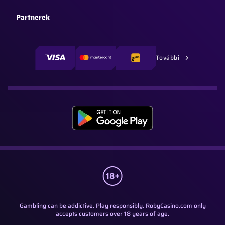
Partnerek
További
Gambling can be addictive. Play responsibly. RobyCasino.com only
accepts customers over 18 years of age.