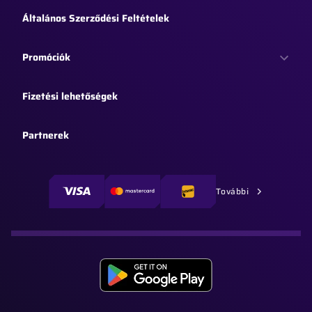
Általános Szerződési Feltételek
Promóciók
Fizetési lehetőségek
Partnerek
További