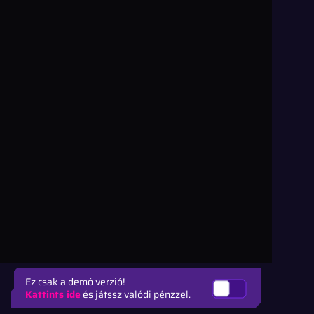
Ez csak a demó verzió!
Kattints ide
és játssz valódi pénzzel.