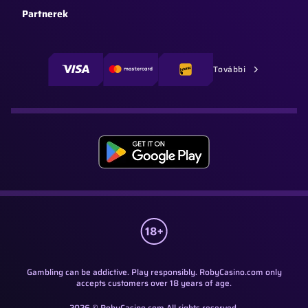
Partnerek
További
Gambling can be addictive. Play responsibly. RobyCasino.com only
accepts customers over 18 years of age.
2026 © RobyCasino.com All rights reserved.