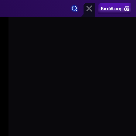
Κατάθεση