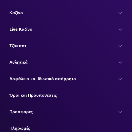
Καζίνο
Live Καζίνο
Τζάκποτ
Αθλητικά
Ασφάλεια και Ιδιωτικό απόρρητο
Όροι και Προϋποθέσεις
Προσφορές
Πληρωμές