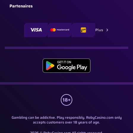
Partenaires
Plus
Gambling can be addictive. Play responsibly. RobyCasino.com only
accepts customers over 18 years of age.
2026 © RobyCasino.com All rights reserved.