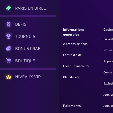
PARIS EN DIRECT
DÉFIS
Informations
Casin
générales
TOURNOIS
En ved
À propos de nous
BONUS CRAB
Nouve
Centre d'aide
BOUTIQUE
Popula
Créer un raccourci
Coupe
NIVEAUX VIP
Plan du site
Exclusi
Jeux e
Paiements
Jeux i