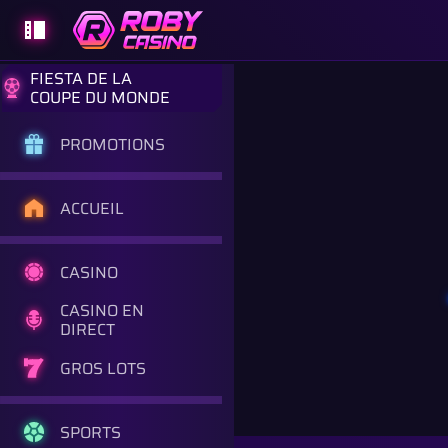
FIESTA DE LA
COUPE DU MONDE
PROMOTIONS
ACCUEIL
CASINO
CASINO EN
DIRECT
GROS LOTS
SPORTS