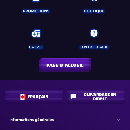
PROMOTIONS
BOUTIQUE
CAISSE
CENTRE D'AIDE
PAGE D'ACCUEIL
CLAVARDAGE EN
FRANÇAIS
DIRECT
Informations générales