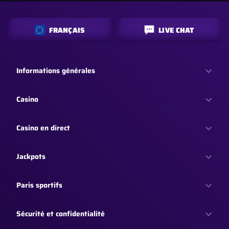
FRANÇAIS
LIVE CHAT
Informations générales
Casino
Casino en direct
Jackpots
Paris sportifs
Sécurité et confidentialité