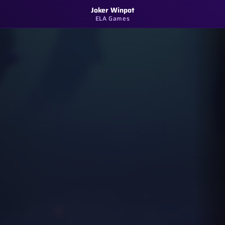
Joker Winpot
ELA Games