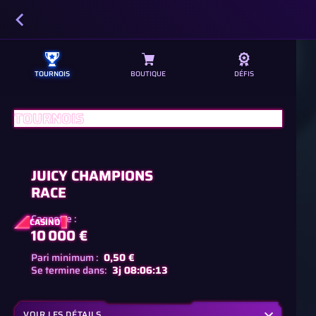
TOURNOIS
BOUTIQUE
DÉFIS
TOURNOIS
JUICY CHAMPIONS
RACE
Cagnotte :
CASINO
10 000 €
Pari minimum :
0,50 €
Se termine dans:
3j 08:06:13
VOIR LES DÉTAILS