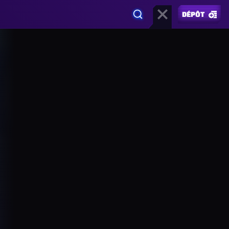
DÉPÔT