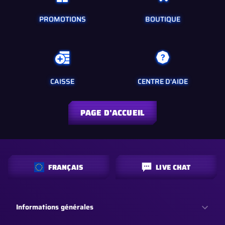
PROMOTIONS
BOUTIQUE
CAISSE
CENTRE D'AIDE
PAGE D'ACCUEIL
FRANÇAIS
LIVE CHAT
Informations générales