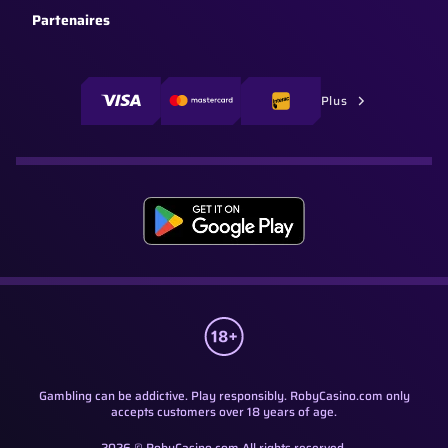
Partenaires
Plus
Gambling can be addictive. Play responsibly. RobyCasino.com only
accepts customers over 18 years of age.
2026 © RobyCasino.com All rights reserved.