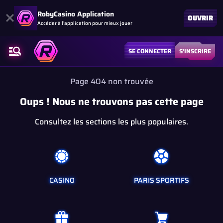
RobyCasino Application
OUVRIR
Accéder à l'application pour mieux jouer
SE CONNECTER
S'INSCRIRE
Page 404 non trouvée
Oups ! Nous ne trouvons pas cette page
Consultez les sections les plus populaires.
CASINO
PARIS SPORTIFS