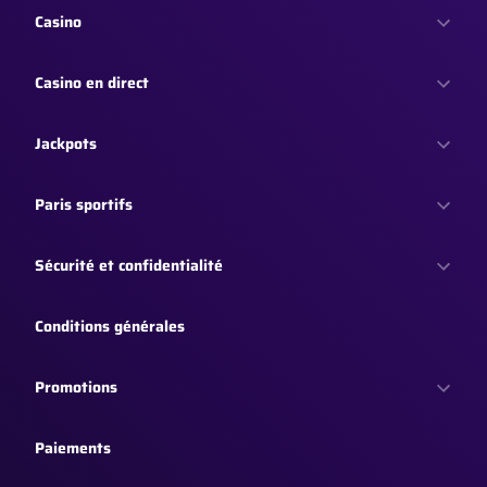
Casino
Casino en direct
Jackpots
Paris sportifs
Sécurité et confidentialité
Conditions générales
Promotions
Paiements