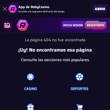
App de RobyCasino
ABRIR
Accede a la app para disfrutar del juego
INICIA SESIÓN
REGÍSTRATE
La página 404 no fue encontrada
¡Uy! No encontramos esa página
Consulte las secciones más populares
CASINO
DEPORTES