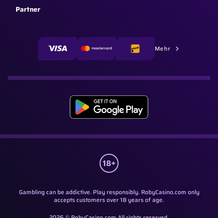
Partner
Mehr
Gambling can be addictive. Play responsibly. RobyCasino.com only
accepts customers over 18 years of age.
2026 © RobyCasino.com All rights reserved.