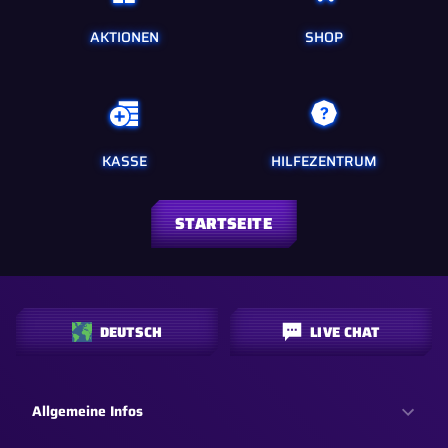
AKTIONEN
SHOP
KASSE
HILFEZENTRUM
STARTSEITE
DEUTSCH
LIVE CHAT
Allgemeine Infos