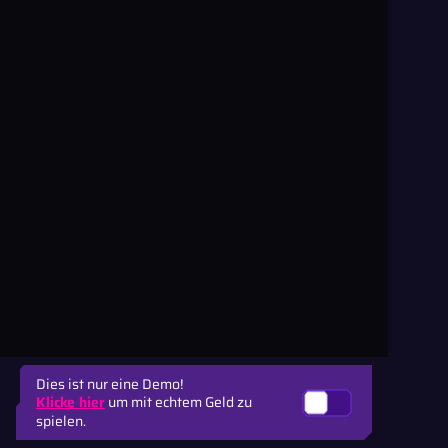
Dies ist nur eine Demo!
Klicke hier
um mit echtem Geld zu
spielen.