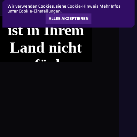
Wir verwenden Cookies, siehe
Cookie-Hinweis
Mehr Infos
unter
Cookie-Einstellungen.
ALLES AKZEPTIEREN