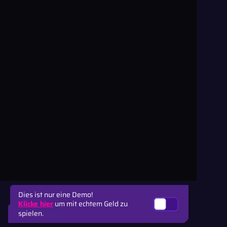
Dies ist nur eine Demo!
Klicke hier
um mit echtem Geld zu
spielen.