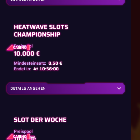
HEATWAVE SLOTS
CHAMPIONSHIP
Preispool
CASINO
10.000 €
Mindesteinsatz:
0,50 €
Endet in:
4t 10:56:00
DETAILS ANSEHEN
SLOT DER WOCHE
Preispool
CASINO
1100