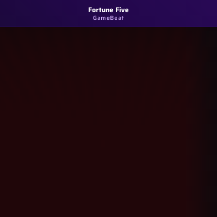
Fortune Five
GameBeat