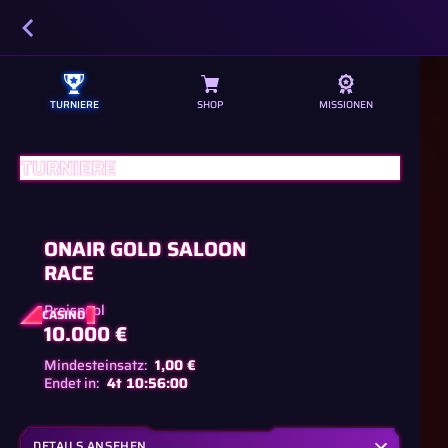
TURNIERE
SHOP
MISSIONEN
TURNIERE
ONAIR GOLD SALOON
RACE
Preispool
CASINO
10.000 €
Mindesteinsatz:
1,00 €
Endet in:
4t 10:56:00
DETAILS ANSEHEN