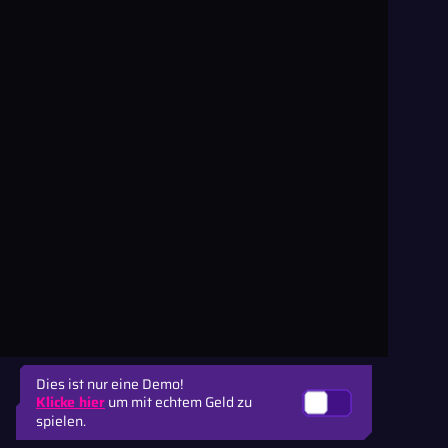
Dies ist nur eine Demo!
Klicke hier
um mit echtem Geld zu
spielen.