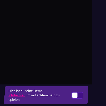
Dies ist nur eine Demo!
Klicke hier
um mit echtem Geld zu
spielen.