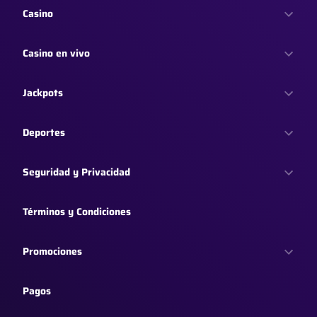
Casino
Casino en vivo
Jackpots
Deportes
Seguridad y Privacidad
Términos y Condiciones
Promociones
Pagos