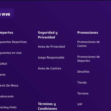
N VIVO
Deportes
Seguridad y
Promociones
Privacidad
puestas Deportivas
Promociones de
Casino
Aviso de Privacidad
puestas en vivo
Promociones de
Juego Responsable
Deportes
útbol
Aviso de Cookies
Desafíos
enis
Tienda
enis De Mesa
Torneos
aloncesto
Términos y
VIP
ockey Hielo
Condiciones