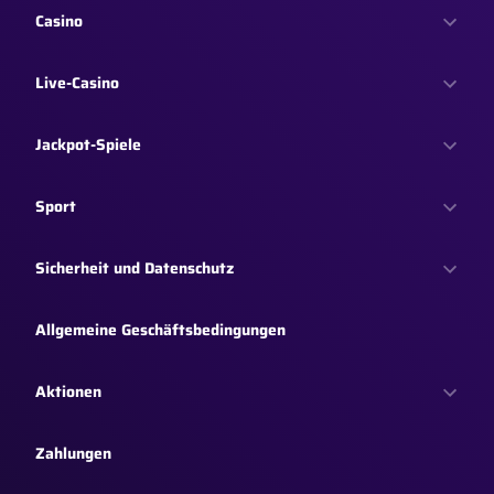
Casino
Live-Casino
Jackpot-Spiele
Sport
Sicherheit und Datenschutz
Allgemeine Geschäftsbedingungen
Aktionen
Zahlungen