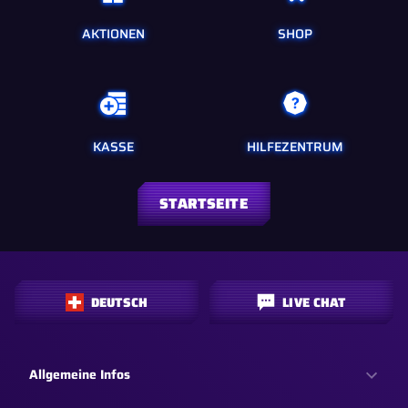
AKTIONEN
SHOP
KASSE
HILFEZENTRUM
STARTSEITE
DEUTSCH
LIVE CHAT
Allgemeine Infos