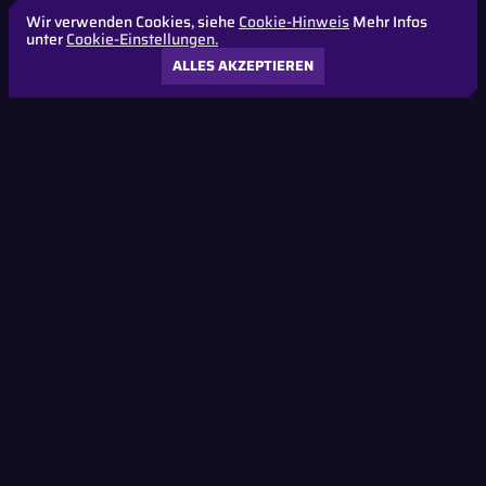
Wir verwenden Cookies, siehe
Cookie-Hinweis
Mehr Infos
unter
Cookie-Einstellungen.
ALLES AKZEPTIEREN