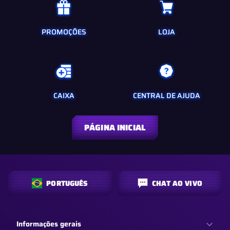
PROMOÇÕES
LOJA
CAIXA
CENTRAL DE AJUDA
PÁGINA INICIAL
PORTUGUÊS
CHAT AO VIVO
Informações gerais