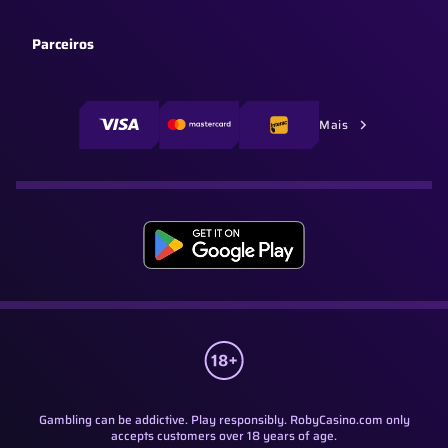
Parceiros
Mais
Gambling can be addictive. Play responsibly. RobyCasino.com only
accepts customers over 18 years of age.