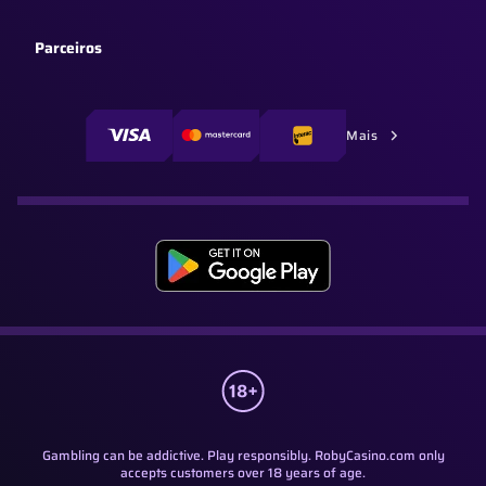
Parceiros
Mais
Gambling can be addictive. Play responsibly. RobyCasino.com only
accepts customers over 18 years of age.