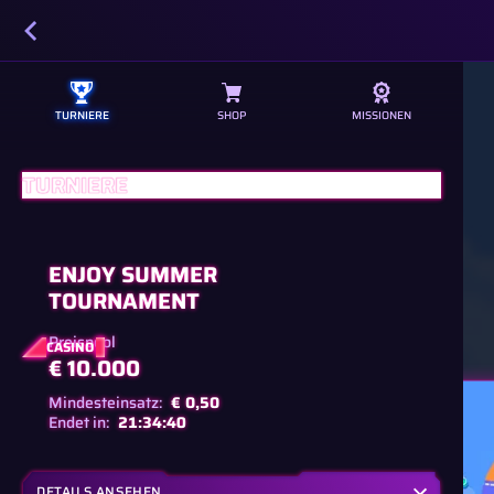
TURNIERE
SHOP
MISSIONEN
TURNIERE
ENJOY SUMMER
TOURNAMENT
Preispool
CASINO
€ 10.000
Mindesteinsatz:
€ 0,50
Endet in:
21:34:40
DETAILS ANSEHEN