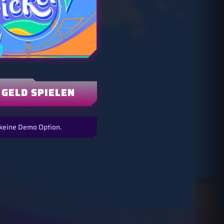
 GELD SPIELEN
 keine Demo Option.